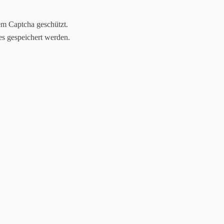
em Captcha geschützt.
es gespeichert werden.
s für Beratung, Coachi
apie nach dem Heilprak