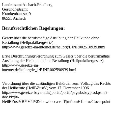
Landratsamt Aichach-Friedberg
Gesundheitsamt
Krankenhausstr. 9
86551 Aichach
Berufsrechtlichen Regelungen:
Gesetz über die berufsmäßige Ausübung der Heilkunde ohne
Bestallung (Heilpraktikergesetz)
http://www.gesetze-im-internet.de/heilprg/BJNR002510939.html
Erste Durchführungsverordnung zum Gesetz über die berufsmäßige
Ausübung der Heilkunde ohne Bestallung (Heilpraktikergesetz)
http://www.gesetze-im-
internet.de/heilprgdv_1/BJNR002590939.html
Verordnung über die zuständigen Behörden zum Vollzug des Rechts
der Heilberufe (HeilBZustV) vom 17. Dezember 1996
http://www.gesetze-bayern.de/jportal/portal/page/bsbayprod.psml?
doc.id=jlr-
HeilBZustVBYV5P3&showdoccase=1¶mfromHL=true#focuspoint