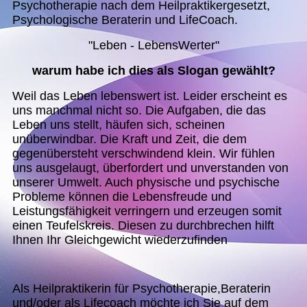
Psychotherapie nach dem Heilpraktikergesetzt,
Psychologische Beraterin und LifeCoach.
"Leben - LebensWerter"
warum habe ich dies als Slogan gewählt?
Weil das Leben lebenswert ist. Leider erscheint es
uns manchmal nicht so. Die Aufgaben, die das
Leben uns stellt, häufen sich, scheinen
unüberwindbar. Die Kraft und Zeit, die dem
gegenübersteht verschwindend klein. Wir fühlen
uns ausgelaugt, überfordert und unverstanden von
unserer Umwelt. Auch physische und psychische
Probleme können die Lebensfreude und
Leistungsfähigkeit verringern und erzeugen somit
einen Teufelskreis. Diesen zu durchbrechen hilft
Ihnen Ihr Gleichgewicht wiederzufinden
Als Heilpraktikerin für Psychotherapie,Beraterin
und/oder als Lifecoach möchte ich Sie auf dem