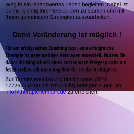
Weg in ein lebenswertes Leben begleiten. Dabei ist
es mir wichtig Ihre Ressourcen zu stärken und mit
Ihnen gemeinsam Strategien auszuarbeiten.
Denn Veränderung ist möglich !
Für ein erfolgreiches Coaching bzw. eine erfolgreiche
Therapie ist gegenseitiges Vertrauen essenziell. Nutzen Sie
daher die Möglichkeit eines kostenlosen Erstgesprächs um
festzustellen, ob mein Angebot für Sie das Richtige ist.
Zur Terminvereinbarung bin ich unter 0171-
1772675 (8:00 bis 19:00 Uhr) oder per E-Mail an
info@therapie-lempart.de
zu erreichen.